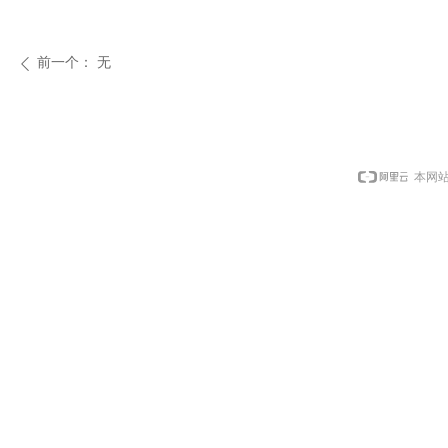
前一个：
无
ꄴ
本网站