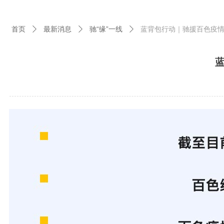
首页
最新消息
驰“缘”一线
蓝背包行动｜驰援百色疫
ꄲ
ꄲ
ꄲ