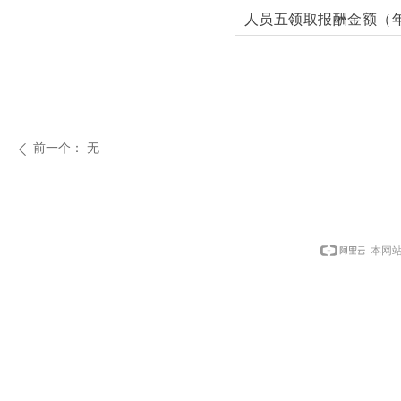
人员五领取
报酬金额（
前一个：
无
ꄴ
本网站