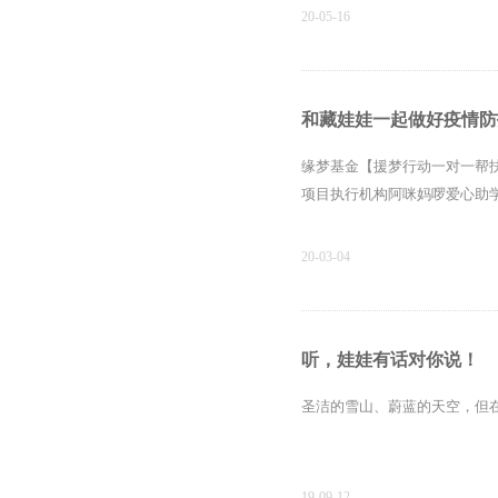
20-05-16
和藏娃娃一起做好疫情防
缘梦基金【援梦行动一对一帮
项目执行机构阿咪妈啰爱心助
20-03-04
听，娃娃有话对你说！
圣洁的雪山、蔚蓝的天空，但
19-09-12