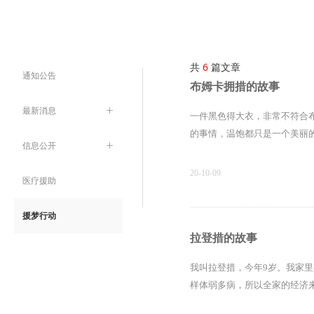
共
6
篇文章
通知公告
布姆卡拥措的故事
最新消息
ꄶ
一件黑色得大衣，非常不符合
的事情，温饱都只是一个美丽
信息公开
ꄶ
20-10-09
医疗援助
援梦行动
拉登措的故事
我叫拉登措，今年9岁。我家
样体弱多病，所以全家的经济